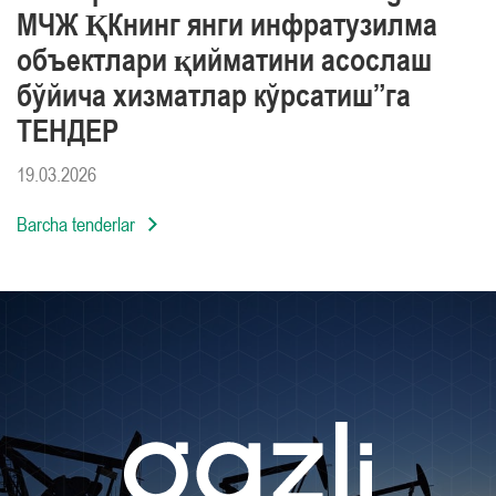
МЧЖ ҚКнинг янги инфратузилма
объектлари қийматини асослаш
бўйича хизматлар кўрсатиш”га
ТЕНДЕР
19.03.2026
Barcha tenderlar