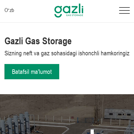
Oʻzb
Gazli Gas Storage
Sizning neft va gaz sohasidagi ishonchli hamkoringiz
Batafsil ma'lumot