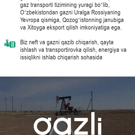
gaz transporti tizimining yuragi boʻlib,
Oʻzbekistondan gazni Uralga Rossiyaning
Yevropa qismiga, Qozogʻistonning janubiga
va Xitoyga eksport qilish imkoniyatiga ega.
Biz neft va gazni qazib chiqarish, qayta
ishlash va transportirovka qilish, energiya va
issiqlikni ishlab chiqarish sohasida
mahsulotlarni, yechimlarni, tizimlarni va
texnologiyalarni yetkazib berish bo’yicha
jahon peshqadami – Siemens Energy
kompaniyasi tomonidan ishlab chiqarilgan 41
MVt quvvatga ega bo‘lgan gaz haydash
agregatlari kabi tabiiy gazni tayyorlash va
tashish jarayonlarida ilg‘or texnologiyalarni
qo‘llaymiz.
Bilimlar darajasini muntazam oshirib boramiz