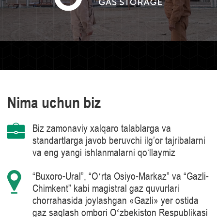
Nima uchun biz
Biz zamonaviy xalqaro talablarga va
standartlarga javob beruvchi ilg’or tajribalarni
va eng yangi ishlanmalarni qo‘llaymiz
“Buxoro-Ural”, “Oʻrta Osiyo-Markaz” va “Gazli-
Chimkent” kabi magistral gaz quvurlari
chorrahasida joylashgan «Gazli» yer ostida
gaz saqlash ombori Oʻzbekiston Respublikasi