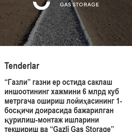
va sanoat xavfsizligi, mehnat va atrof-muhit
muhofazasini ta’minlaymiz
O‘z xodimlarimizning professionalizmini yuqori
darajasi bilan ajralib turamiz
Tenderlar
“Газли” газни ер остида саклаш
иншоотининг хажмини 6 млрд куб
метргача ошириш лойиҳасининг 1-
босқичи доирасида бажарилган
қурилиш-монтаж ишларини
текшириш ва “Gazli Gas Storage”