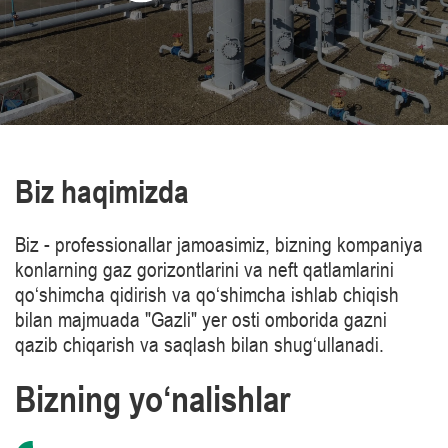
Biz haqimizda
Biz - professionallar jamoasimiz, bizning kompaniya
konlarning gaz gorizontlarini va neft qatlamlarini
qo‘shimcha qidirish va qo‘shimcha ishlab chiqish
bilan majmuada "Gazli" yer osti omborida gazni
qazib chiqarish va saqlash bilan shug‘ullanadi.
Bizning yo‘nalishlar