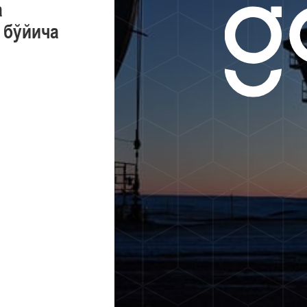
а
 бўйича