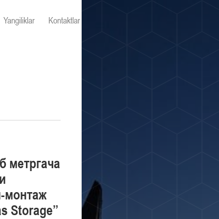
Yangiliklar
Kontaktlar
б метргача
и
ш-монтаж
s Storage”