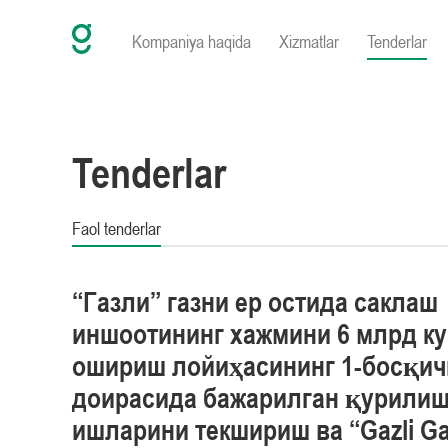
Kompaniya haqida
Xizmatlar
Tenderlar
Tenderlar
Faol tenderlar
“Газли” газни ер остида саклаш
иншоотининг хажмини 6 млрд ку
ошириш лойиҳасининг 1-босқич
доирасида бажарилган қурили
ишларини текшириш ва “Gazli Ga