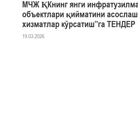
МЧЖ ҚКнинг янги инфратузилм
объектлари қийматини асослаш
хизматлар кўрсатиш”га ТЕНДЕР
19.03.2026