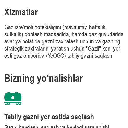
Xizmatlar
Gaz iste’moli notekisligini (mavsumiy, haftalik,
sutkalik) qoplash maqsadida, hamda gaz quvurlarida
avariya holatida gazni zaxiralash uchun va gazning
strategik zaxiralarini yaratish uchun "Gazli" koni yer
osti gaz omborida (YeOGO) tabiiy gazni saqlash
Bizning yo‘nalishlar
Tabiiy gazni yer ostida saqlash
Gazni haydash, saqlash va keyingi saralanishi