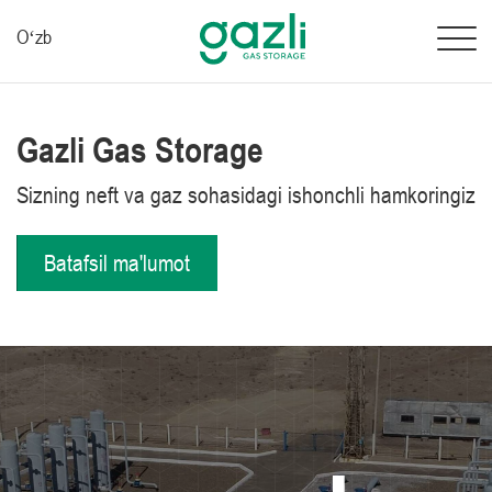
Oʻzb
Gazli Gas Storage
Sizning neft va gaz sohasidagi ishonchli hamkoringiz
Batafsil ma'lumot