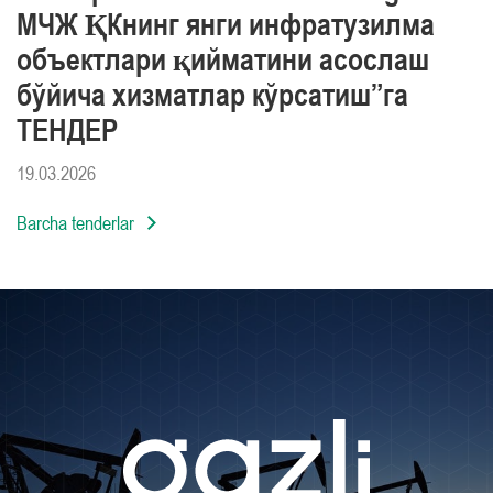
МЧЖ ҚКнинг янги инфратузилма
объектлари қийматини асослаш
бўйича хизматлар кўрсатиш”га
ТЕНДЕР
19.03.2026
Barcha tenderlar