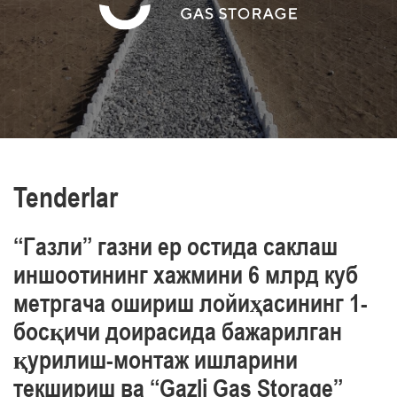
va sanoat xavfsizligi, mehnat va atrof-muhit
muhofazasini ta’minlaymiz
O‘z xodimlarimizning professionalizmini yuqori
darajasi bilan ajralib turamiz
Tenderlar
“Газли” газни ер остида саклаш
иншоотининг хажмини 6 млрд куб
метргача ошириш лойиҳасининг 1-
босқичи доирасида бажарилган
қурилиш-монтаж ишларини
текшириш ва “Gazli Gas Storage”