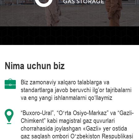
Nima uchun biz
Biz zamonaviy xalqaro talablarga va
standartlarga javob beruvchi ilg’or tajribalarni
va eng yangi ishlanmalarni qo‘llaymiz
“Buxoro-Ural”, “Oʻrta Osiyo-Markaz” va “Gazli-
Chimkent” kabi magistral gaz quvurlari
chorrahasida joylashgan «Gazli» yer ostida
gaz saqlash ombori Oʻzbekiston Respublikasi