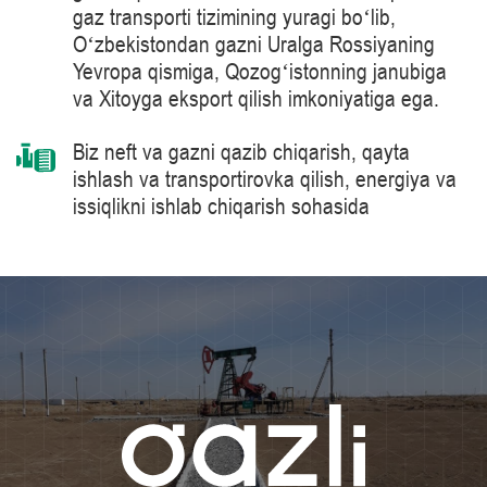
gaz transporti tizimining yuragi boʻlib,
Oʻzbekistondan gazni Uralga Rossiyaning
Yevropa qismiga, Qozogʻistonning janubiga
va Xitoyga eksport qilish imkoniyatiga ega.
Biz neft va gazni qazib chiqarish, qayta
ishlash va transportirovka qilish, energiya va
issiqlikni ishlab chiqarish sohasida
mahsulotlarni, yechimlarni, tizimlarni va
texnologiyalarni yetkazib berish bo’yicha
jahon peshqadami – Siemens Energy
kompaniyasi tomonidan ishlab chiqarilgan 41
MVt quvvatga ega bo‘lgan gaz haydash
agregatlari kabi tabiiy gazni tayyorlash va
tashish jarayonlarida ilg‘or texnologiyalarni
qo‘llaymiz.
Bilimlar darajasini muntazam oshirib boramiz