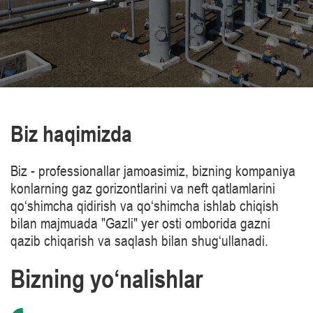
Biz haqimizda
Biz - professionallar jamoasimiz, bizning kompaniya
konlarning gaz gorizontlarini va neft qatlamlarini
qo‘shimcha qidirish va qo‘shimcha ishlab chiqish
bilan majmuada "Gazli" yer osti omborida gazni
qazib chiqarish va saqlash bilan shug‘ullanadi.
Bizning yo‘nalishlar