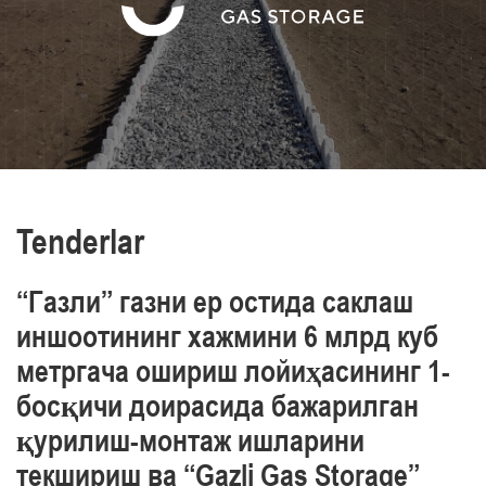
va sanoat xavfsizligi, mehnat va atrof-muhit
muhofazasini ta’minlaymiz
O‘z xodimlarimizning professionalizmini yuqori
darajasi bilan ajralib turamiz
Tenderlar
“Газли” газни ер остида саклаш
иншоотининг хажмини 6 млрд куб
метргача ошириш лойиҳасининг 1-
босқичи доирасида бажарилган
қурилиш-монтаж ишларини
текшириш ва “Gazli Gas Storage”