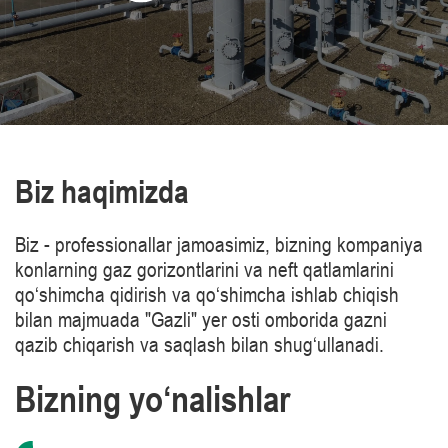
Biz haqimizda
Biz - professionallar jamoasimiz, bizning kompaniya
konlarning gaz gorizontlarini va neft qatlamlarini
qo‘shimcha qidirish va qo‘shimcha ishlab chiqish
bilan majmuada "Gazli" yer osti omborida gazni
qazib chiqarish va saqlash bilan shug‘ullanadi.
Bizning yo‘nalishlar