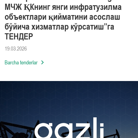
МЧЖ ҚКнинг янги инфратузилма
объектлари қийматини асослаш
бўйича хизматлар кўрсатиш”га
ТЕНДЕР
19.03.2026
Barcha tenderlar