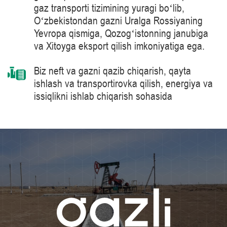
gaz transporti tizimining yuragi boʻlib,
Oʻzbekistondan gazni Uralga Rossiyaning
Yevropa qismiga, Qozogʻistonning janubiga
va Xitoyga eksport qilish imkoniyatiga ega.
Biz neft va gazni qazib chiqarish, qayta
ishlash va transportirovka qilish, energiya va
issiqlikni ishlab chiqarish sohasida
mahsulotlarni, yechimlarni, tizimlarni va
texnologiyalarni yetkazib berish bo’yicha
jahon peshqadami – Siemens Energy
kompaniyasi tomonidan ishlab chiqarilgan 41
MVt quvvatga ega bo‘lgan gaz haydash
agregatlari kabi tabiiy gazni tayyorlash va
tashish jarayonlarida ilg‘or texnologiyalarni
qo‘llaymiz.
Bilimlar darajasini muntazam oshirib boramiz