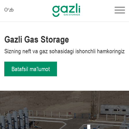
Oʻzb
Gazli Gas Storage
Sizning neft va gaz sohasidagi ishonchli hamkoringiz
Batafsil ma'lumot