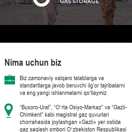
Nima uchun biz
Biz zamonaviy xalqaro talablarga va
standartlarga javob beruvchi ilg’or tajribalarni
va eng yangi ishlanmalarni qo‘llaymiz
“Buxoro-Ural”, “Oʻrta Osiyo-Markaz” va “Gazli-
Chimkent” kabi magistral gaz quvurlari
chorrahasida joylashgan «Gazli» yer ostida
gaz saqlash ombori Oʻzbekiston Respublikasi