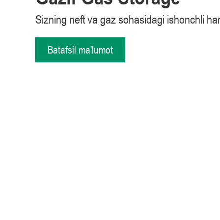
Sizning neft va gaz sohasidagi ishonchli h
Batafsil ma'lumot