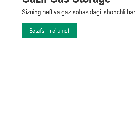
Sizning neft va gaz sohasidagi ishonchli h
Batafsil ma'lumot