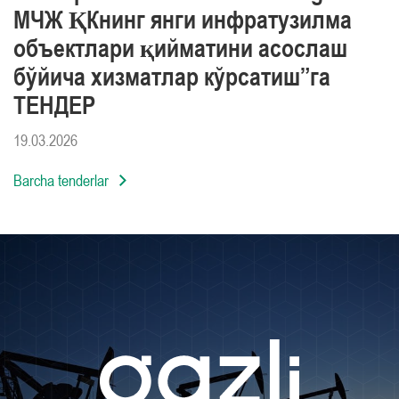
МЧЖ ҚКнинг янги инфратузилма
объектлари қийматини асослаш
бўйича хизматлар кўрсатиш”га
ТЕНДЕР
19.03.2026
Barcha tenderlar