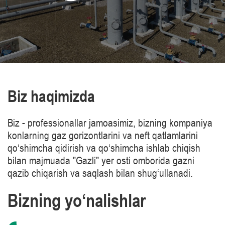
Biz haqimizda
Biz - professionallar jamoasimiz, bizning kompaniya
konlarning gaz gorizontlarini va neft qatlamlarini
qo‘shimcha qidirish va qo‘shimcha ishlab chiqish
bilan majmuada "Gazli" yer osti omborida gazni
qazib chiqarish va saqlash bilan shug‘ullanadi.
Bizning yo‘nalishlar