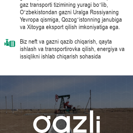
gaz transporti tizimining yuragi boʻlib,
Oʻzbekistondan gazni Uralga Rossiyaning
Yevropa qismiga, Qozogʻistonning janubiga
va Xitoyga eksport qilish imkoniyatiga ega.
Biz neft va gazni qazib chiqarish, qayta
ishlash va transportirovka qilish, energiya va
issiqlikni ishlab chiqarish sohasida
mahsulotlarni, yechimlarni, tizimlarni va
texnologiyalarni yetkazib berish bo’yicha
jahon peshqadami – Siemens Energy
kompaniyasi tomonidan ishlab chiqarilgan 41
MVt quvvatga ega bo‘lgan gaz haydash
agregatlari kabi tabiiy gazni tayyorlash va
tashish jarayonlarida ilg‘or texnologiyalarni
qo‘llaymiz.
Bilimlar darajasini muntazam oshirib boramiz