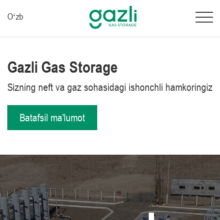
Oʻzb
Gazli Gas Storage
Sizning neft va gaz sohasidagi ishonchli hamkoringiz
Batafsil ma'lumot