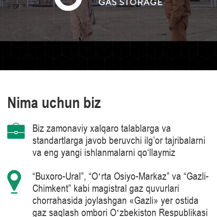
Nima uchun biz
Biz zamonaviy xalqaro talablarga va
standartlarga javob beruvchi ilg’or tajribalarni
va eng yangi ishlanmalarni qo‘llaymiz
“Buxoro-Ural”, “Oʻrta Osiyo-Markaz” va “Gazli-
Chimkent” kabi magistral gaz quvurlari
chorrahasida joylashgan «Gazli» yer ostida
gaz saqlash ombori Oʻzbekiston Respublikasi