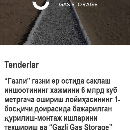
va sanoat xavfsizligi, mehnat va atrof-muhit
muhofazasini ta’minlaymiz
O‘z xodimlarimizning professionalizmini yuqori
darajasi bilan ajralib turamiz
Tenderlar
“Газли” газни ер остида саклаш
иншоотининг хажмини 6 млрд куб
метргача ошириш лойиҳасининг 1-
босқичи доирасида бажарилган
қурилиш-монтаж ишларини
текшириш ва “Gazli Gas Storage”