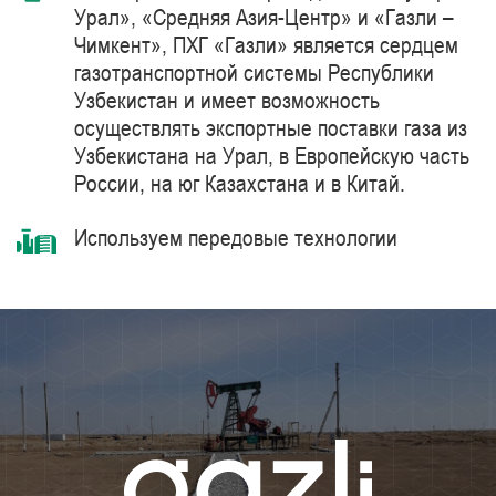
Урал», «Средняя Азия-Центр» и «Газли –
Чимкент», ПХГ «Газли» является сердцем
газотранспортной системы Республики
Узбекистан и имеет возможность
осуществлять экспортные поставки газа из
Узбекистана на Урал, в Европейскую часть
России, на юг Казахстана и в Китай.
Используем передовые технологии
комплексной очистки и подготовки
природного газа синтетическими
цеолитами, компримирования с
использованием газоперекачивающих
агрегатов единичной мощностью 41 МВт
производства компании Siemens Energy –
мирового лидера в области поставки
продуктов, решений, систем и технологий
для добычи, переработки и