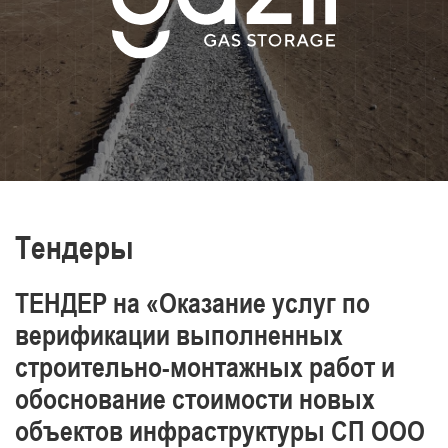
транспортировки нефти и газа,
производства энергии и тепла
Постоянно повышаем уровень знаний и
обеспечиваем промышленную
безопасность, охрану труда и окружающей
среды.
Отличаемся высоким уровнем
профессионализма наших работников
Тендеры
ТЕНДЕР на «Оказание услуг по
верификации выполненных
строительно-монтажных работ и
обоснование стоимости новых
объектов инфраструктуры СП ООО