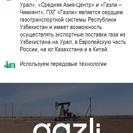
Урал», «Средняя Азия-Центр» и «Газли –
Чимкент», ПХГ «Газли» является сердцем
газотранспортной системы Республики
Узбекистан и имеет возможность
осуществлять экспортные поставки газа из
Узбекистана на Урал, в Европейскую часть
России, на юг Казахстана и в Китай.
Используем передовые технологии
комплексной очистки и подготовки
природного газа синтетическими
цеолитами, компримирования с
использованием газоперекачивающих
агрегатов единичной мощностью 41 МВт
производства компании Siemens Energy –
мирового лидера в области поставки
продуктов, решений, систем и технологий
для добычи, переработки и