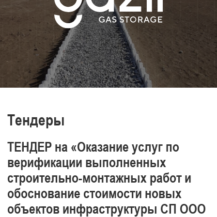
транспортировки нефти и газа,
производства энергии и тепла
Постоянно повышаем уровень знаний и
обеспечиваем промышленную
безопасность, охрану труда и окружающей
среды.
Отличаемся высоким уровнем
профессионализма наших работников
Тендеры
ТЕНДЕР на «Оказание услуг по
верификации выполненных
строительно-монтажных работ и
обоснование стоимости новых
объектов инфраструктуры СП ООО