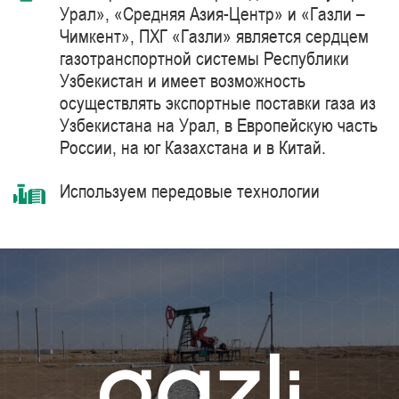
Урал», «Средняя Азия-Центр» и «Газли –
Чимкент», ПХГ «Газли» является сердцем
газотранспортной системы Республики
Узбекистан и имеет возможность
осуществлять экспортные поставки газа из
Узбекистана на Урал, в Европейскую часть
России, на юг Казахстана и в Китай.
Используем передовые технологии
комплексной очистки и подготовки
природного газа синтетическими
цеолитами, компримирования с
использованием газоперекачивающих
агрегатов единичной мощностью 41 МВт
производства компании Siemens Energy –
мирового лидера в области поставки
продуктов, решений, систем и технологий
для добычи, переработки и