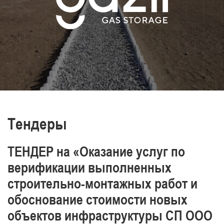
транспортировки нефти и газа,
производства энергии и тепла
Постоянно повышаем уровень знаний и
обеспечиваем промышленную
безопасность, охрану труда и окружающей
среды.
Отличаемся высоким уровнем
профессионализма наших работников
Тендеры
ТЕНДЕР на «Оказание услуг по
верификации выполненных
строительно-монтажных работ и
обоснование стоимости новых
объектов инфраструктуры СП ООО