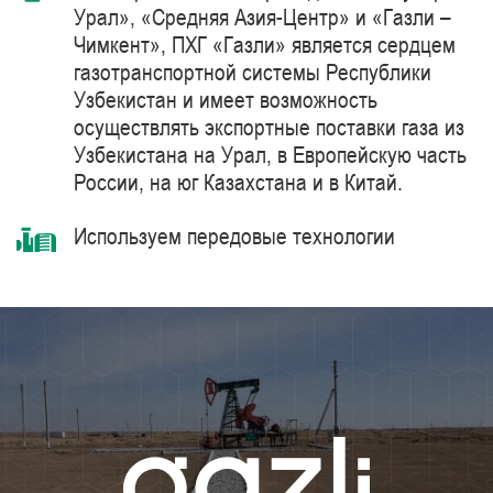
Урал», «Средняя Азия-Центр» и «Газли –
Чимкент», ПХГ «Газли» является сердцем
газотранспортной системы Республики
Узбекистан и имеет возможность
осуществлять экспортные поставки газа из
Узбекистана на Урал, в Европейскую часть
России, на юг Казахстана и в Китай.
Используем передовые технологии
комплексной очистки и подготовки
природного газа синтетическими
цеолитами, компримирования с
использованием газоперекачивающих
агрегатов единичной мощностью 41 МВт
производства компании Siemens Energy –
мирового лидера в области поставки
продуктов, решений, систем и технологий
для добычи, переработки и