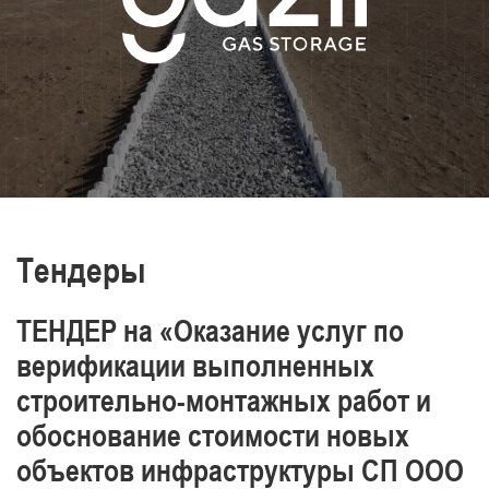
транспортировки нефти и газа,
производства энергии и тепла
Постоянно повышаем уровень знаний и
обеспечиваем промышленную
безопасность, охрану труда и окружающей
среды.
Отличаемся высоким уровнем
профессионализма наших работников
Тендеры
ТЕНДЕР на «Оказание услуг по
верификации выполненных
строительно-монтажных работ и
обоснование стоимости новых
объектов инфраструктуры СП ООО