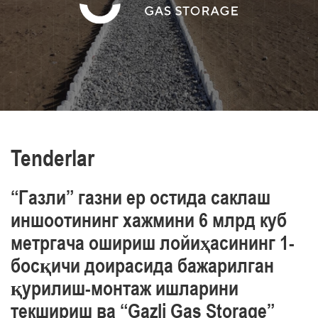
va sanoat xavfsizligi, mehnat va atrof-muhit
muhofazasini ta’minlaymiz
O‘z xodimlarimizning professionalizmini yuqori
darajasi bilan ajralib turamiz
Tenderlar
“Газли” газни ер остида саклаш
иншоотининг хажмини 6 млрд куб
метргача ошириш лойиҳасининг 1-
босқичи доирасида бажарилган
қурилиш-монтаж ишларини
текшириш ва “Gazli Gas Storage”