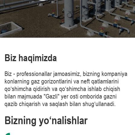
Biz haqimizda
Biz - professionallar jamoasimiz, bizning kompaniya
konlarning gaz gorizontlarini va neft qatlamlarini
qo‘shimcha qidirish va qo‘shimcha ishlab chiqish
bilan majmuada "Gazli" yer osti omborida gazni
qazib chiqarish va saqlash bilan shug‘ullanadi.
Bizning yo‘nalishlar