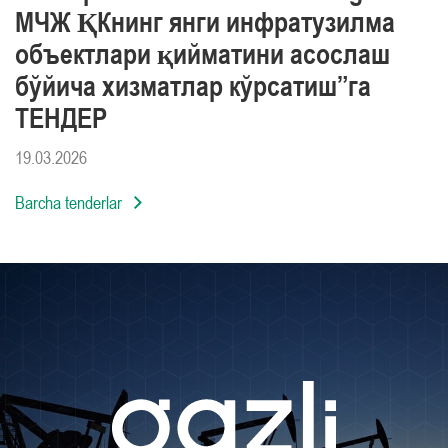
МЧЖ ҚКнинг янги инфратузилма
объектлари қийматини асослаш
бўйича хизматлар кўрсатиш”га
ТЕНДЕР
19.03.2026
Barcha tenderlar