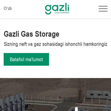
Oʻzb
Gazli Gas Storage
Sizning neft va gaz sohasidagi ishonchli hamkoringiz
Batafsil ma'lumot