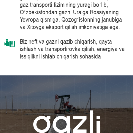
gaz transporti tizimining yuragi boʻlib,
Oʻzbekistondan gazni Uralga Rossiyaning
Yevropa qismiga, Qozogʻistonning janubiga
va Xitoyga eksport qilish imkoniyatiga ega.
Biz neft va gazni qazib chiqarish, qayta
ishlash va transportirovka qilish, energiya va
issiqlikni ishlab chiqarish sohasida
mahsulotlarni, yechimlarni, tizimlarni va
texnologiyalarni yetkazib berish bo’yicha
jahon peshqadami – Siemens Energy
kompaniyasi tomonidan ishlab chiqarilgan 41
MVt quvvatga ega bo‘lgan gaz haydash
agregatlari kabi tabiiy gazni tayyorlash va
tashish jarayonlarida ilg‘or texnologiyalarni
qo‘llaymiz.
Bilimlar darajasini muntazam oshirib boramiz