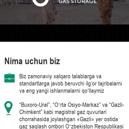
Nima uchun biz
Biz zamonaviy xalqaro talablarga va
standartlarga javob beruvchi ilg’or tajribalarni
va eng yangi ishlanmalarni qo‘llaymiz
“Buxoro-Ural”, “Oʻrta Osiyo-Markaz” va “Gazli-
Chimkent” kabi magistral gaz quvurlari
chorrahasida joylashgan «Gazli» yer ostida
gaz saqlash ombori Oʻzbekiston Respublikasi