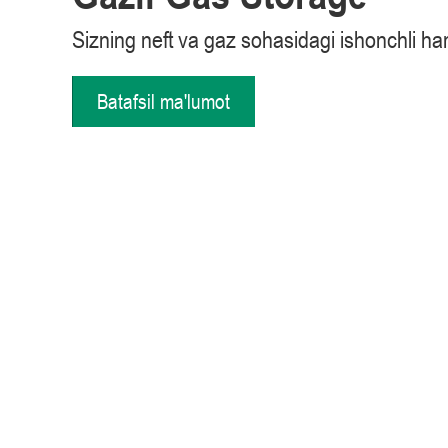
Sizning neft va gaz sohasidagi ishonchli h
Batafsil ma'lumot