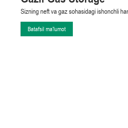
Sizning neft va gaz sohasidagi ishonchli h
Batafsil ma'lumot