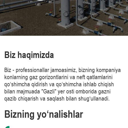
Biz haqimizda
Biz - professionallar jamoasimiz, bizning kompaniya
konlarning gaz gorizontlarini va neft qatlamlarini
qo‘shimcha qidirish va qo‘shimcha ishlab chiqish
bilan majmuada "Gazli" yer osti omborida gazni
qazib chiqarish va saqlash bilan shug‘ullanadi.
Bizning yo‘nalishlar