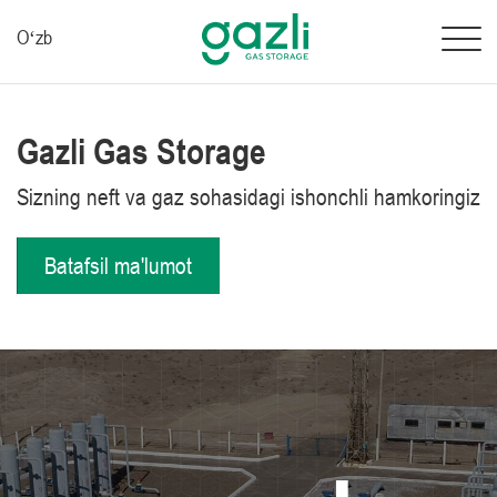
Oʻzb
Gazli Gas Storage
Sizning neft va gaz sohasidagi ishonchli hamkoringiz
Batafsil ma'lumot