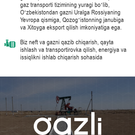
gaz transporti tizimining yuragi boʻlib,
Oʻzbekistondan gazni Uralga Rossiyaning
Yevropa qismiga, Qozogʻistonning janubiga
va Xitoyga eksport qilish imkoniyatiga ega.
Biz neft va gazni qazib chiqarish, qayta
ishlash va transportirovka qilish, energiya va
issiqlikni ishlab chiqarish sohasida
mahsulotlarni, yechimlarni, tizimlarni va
texnologiyalarni yetkazib berish bo’yicha
jahon peshqadami – Siemens Energy
kompaniyasi tomonidan ishlab chiqarilgan 41
MVt quvvatga ega bo‘lgan gaz haydash
agregatlari kabi tabiiy gazni tayyorlash va
tashish jarayonlarida ilg‘or texnologiyalarni
qo‘llaymiz.
Bilimlar darajasini muntazam oshirib boramiz