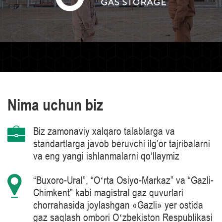
Nima uchun biz
Biz zamonaviy xalqaro talablarga va
standartlarga javob beruvchi ilg’or tajribalarni
va eng yangi ishlanmalarni qo‘llaymiz
“Buxoro-Ural”, “Oʻrta Osiyo-Markaz” va “Gazli-
Chimkent” kabi magistral gaz quvurlari
chorrahasida joylashgan «Gazli» yer ostida
gaz saqlash ombori Oʻzbekiston Respublikasi