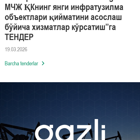
МЧЖ ҚКнинг янги инфратузилма
объектлари қийматини асослаш
бўйича хизматлар кўрсатиш”га
ТЕНДЕР
19.03.2026
Barcha tenderlar