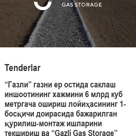
va sanoat xavfsizligi, mehnat va atrof-muhit
muhofazasini ta’minlaymiz
O‘z xodimlarimizning professionalizmini yuqori
darajasi bilan ajralib turamiz
Tenderlar
“Газли” газни ер остида саклаш
иншоотининг хажмини 6 млрд куб
метргача ошириш лойиҳасининг 1-
босқичи доирасида бажарилган
қурилиш-монтаж ишларини
текшириш ва “Gazli Gas Storage”