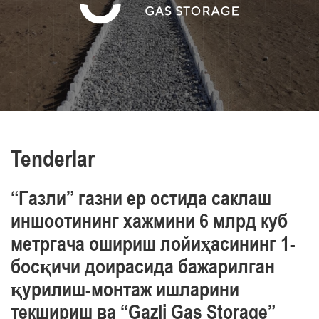
va sanoat xavfsizligi, mehnat va atrof-muhit
muhofazasini ta’minlaymiz
O‘z xodimlarimizning professionalizmini yuqori
darajasi bilan ajralib turamiz
Tenderlar
“Газли” газни ер остида саклаш
иншоотининг хажмини 6 млрд куб
метргача ошириш лойиҳасининг 1-
босқичи доирасида бажарилган
қурилиш-монтаж ишларини
текшириш ва “Gazli Gas Storage”