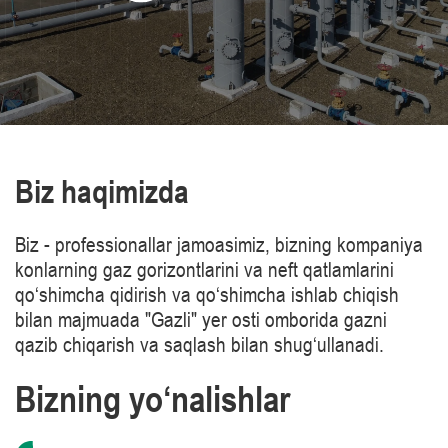
Biz haqimizda
Biz - professionallar jamoasimiz, bizning kompaniya
konlarning gaz gorizontlarini va neft qatlamlarini
qo‘shimcha qidirish va qo‘shimcha ishlab chiqish
bilan majmuada "Gazli" yer osti omborida gazni
qazib chiqarish va saqlash bilan shug‘ullanadi.
Bizning yo‘nalishlar