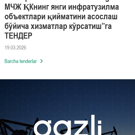
МЧЖ ҚКнинг янги инфратузилма
объектлари қийматини асослаш
бўйича хизматлар кўрсатиш”га
ТЕНДЕР
19.03.2026
Barcha tenderlar