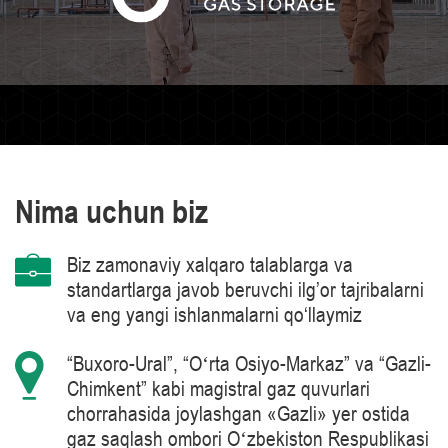
Nima uchun biz
Biz zamonaviy xalqaro talablarga va
standartlarga javob beruvchi ilg’or tajribalarni
va eng yangi ishlanmalarni qo‘llaymiz
“Buxoro-Ural”, “Oʻrta Osiyo-Markaz” va “Gazli-
Chimkent” kabi magistral gaz quvurlari
chorrahasida joylashgan «Gazli» yer ostida
gaz saqlash ombori Oʻzbekiston Respublikasi