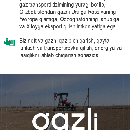
gaz transporti tizimining yuragi boʻlib,
Oʻzbekistondan gazni Uralga Rossiyaning
Yevropa qismiga, Qozogʻistonning janubiga
va Xitoyga eksport qilish imkoniyatiga ega.
Biz neft va gazni qazib chiqarish, qayta
ishlash va transportirovka qilish, energiya va
issiqlikni ishlab chiqarish sohasida
mahsulotlarni, yechimlarni, tizimlarni va
texnologiyalarni yetkazib berish bo’yicha
jahon peshqadami – Siemens Energy
kompaniyasi tomonidan ishlab chiqarilgan 41
MVt quvvatga ega bo‘lgan gaz haydash
agregatlari kabi tabiiy gazni tayyorlash va
tashish jarayonlarida ilg‘or texnologiyalarni
qo‘llaymiz.
Bilimlar darajasini muntazam oshirib boramiz