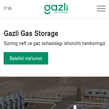
Oʻzb
Gazli Gas Storage
Sizning neft va gaz sohasidagi ishonchli hamkoringiz
Batafsil ma'lumot