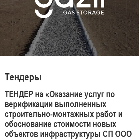
транспортировки нефти и газа,
производства энергии и тепла
Постоянно повышаем уровень знаний и
обеспечиваем промышленную
безопасность, охрану труда и окружающей
среды.
Отличаемся высоким уровнем
профессионализма наших работников
Тендеры
ТЕНДЕР на «Оказание услуг по
верификации выполненных
строительно-монтажных работ и
обоснование стоимости новых
объектов инфраструктуры СП ООО