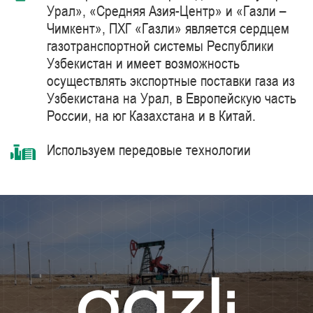
Урал», «Средняя Азия-Центр» и «Газли –
Чимкент», ПХГ «Газли» является сердцем
газотранспортной системы Республики
Узбекистан и имеет возможность
осуществлять экспортные поставки газа из
Узбекистана на Урал, в Европейскую часть
России, на юг Казахстана и в Китай.
Используем передовые технологии
комплексной очистки и подготовки
природного газа синтетическими
цеолитами, компримирования с
использованием газоперекачивающих
агрегатов единичной мощностью 41 МВт
производства компании Siemens Energy –
мирового лидера в области поставки
продуктов, решений, систем и технологий
для добычи, переработки и