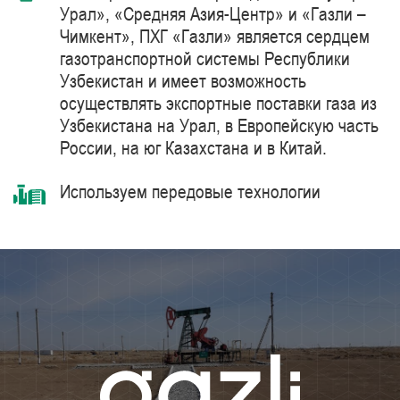
Урал», «Средняя Азия-Центр» и «Газли –
Чимкент», ПХГ «Газли» является сердцем
газотранспортной системы Республики
Узбекистан и имеет возможность
осуществлять экспортные поставки газа из
Узбекистана на Урал, в Европейскую часть
России, на юг Казахстана и в Китай.
Используем передовые технологии
комплексной очистки и подготовки
природного газа синтетическими
цеолитами, компримирования с
использованием газоперекачивающих
агрегатов единичной мощностью 41 МВт
производства компании Siemens Energy –
мирового лидера в области поставки
продуктов, решений, систем и технологий
для добычи, переработки и