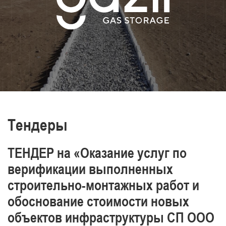
транспортировки нефти и газа,
производства энергии и тепла
Постоянно повышаем уровень знаний и
обеспечиваем промышленную
безопасность, охрану труда и окружающей
среды.
Отличаемся высоким уровнем
профессионализма наших работников
Тендеры
ТЕНДЕР на «Оказание услуг по
верификации выполненных
строительно-монтажных работ и
обоснование стоимости новых
объектов инфраструктуры СП ООО