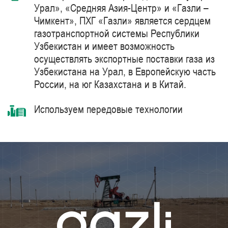
Урал», «Средняя Азия-Центр» и «Газли –
Чимкент», ПХГ «Газли» является сердцем
газотранспортной системы Республики
Узбекистан и имеет возможность
осуществлять экспортные поставки газа из
Узбекистана на Урал, в Европейскую часть
России, на юг Казахстана и в Китай.
Используем передовые технологии
комплексной очистки и подготовки
природного газа синтетическими
цеолитами, компримирования с
использованием газоперекачивающих
агрегатов единичной мощностью 41 МВт
производства компании Siemens Energy –
мирового лидера в области поставки
продуктов, решений, систем и технологий
для добычи, переработки и